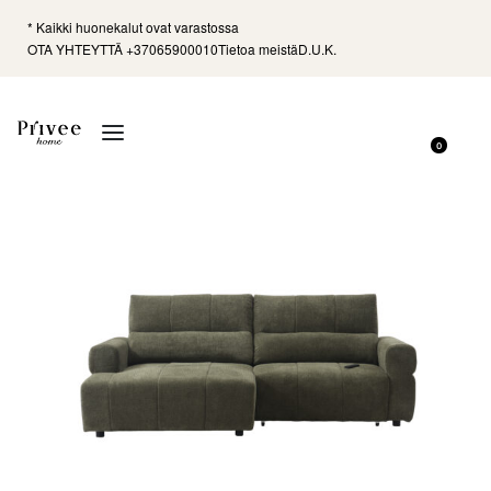
* Kaikki huonekalut ovat varastossa
OTA YHTEYTTÄ +37065900010
Tietoa meistä
D.U.K.
0