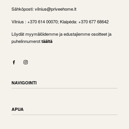
Sähköposti:
vilnius@priveehome.lt
Vilnius : +370 614 00070; Klaipėda: +370 677 68642
Löydät myymälöidemme ja edustajiemme osoitteet ja
puhelinnumerot
täältä
NAVIGOINTI
Shop
Checkout
APUA
Cart
My Account
Toimitustiedot