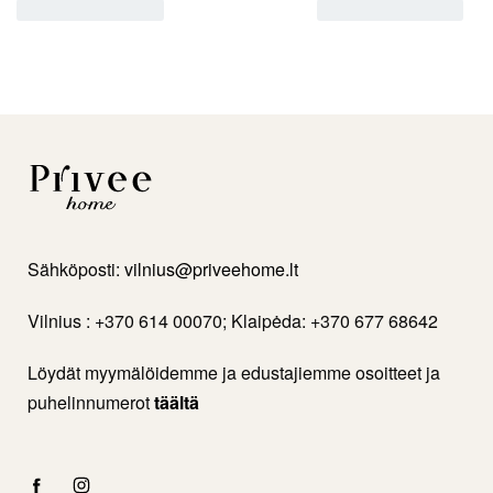
Sähköposti:
vilnius@priveehome.lt
Vilnius : +370 614 00070; Klaipėda: +370 677 68642
Löydät myymälöidemme ja edustajiemme osoitteet ja
puhelinnumerot
täältä