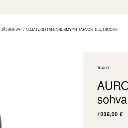
YDÄT
SOHVAT / NOJATUOLIT
ALENNUSMYYNTI
ARVOSTELUT
SUOMI
TUOLIT
AUROR
sohva
1238,00
€