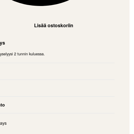
Lisää ostoskoriin
mys
selyysi 2 tunnin kuluessa.
hto
days