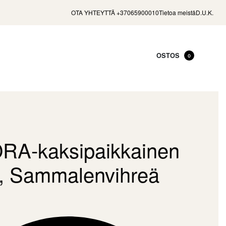
OTA YHTEYTTÄ +37065900010
Tietoa meistä
D.U.K.
OSTOS
0
A-kaksipaikkainen
, Sammalenvihreä