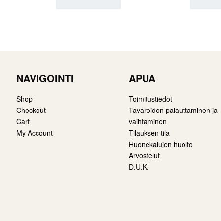
NAVIGOINTI
APUA
Shop
Toimitustiedot
Checkout
Tavaroiden palauttaminen ja
Cart
vaihtaminen
My Account
Tilauksen tila
Huonekalujen huolto
Arvostelut
D.U.K.