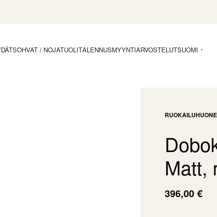
YDÄT
SOHVAT / NOJATUOLIT
ALENNUSMYYNTI
ARVOSTELUT
SUOMI
RUOKAILUHUONE
Dobok
Matt,
396,00
€