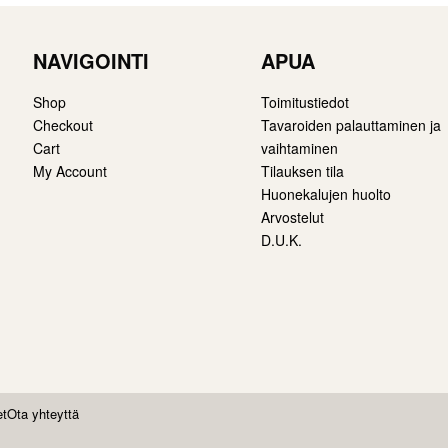
NAVIGOINTI
APUA
Shop
Toimitustiedot
Checkout
Tavaroiden palauttaminen ja
Cart
vaihtaminen
My Account
Tilauksen tila
Huonekalujen huolto
Arvostelut
D.U.K.
et
Ota yhteyttä