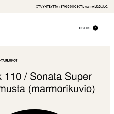
OTA YHTEYTTÄ +37065900010
Tietoa meistä
D.U.K.
OSTOS
0
›
TAULUKOT
 110 / Sonata Super
 musta (marmorikuvio)