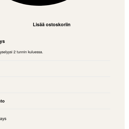
Lisää ostoskoriin
mys
selyysi 2 tunnin kuluessa.
hto
days