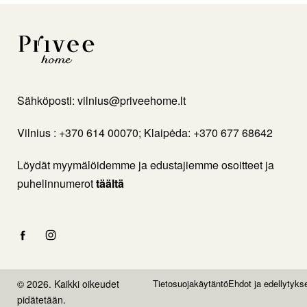
Sähköposti:
vilnius@priveehome.lt
Vilnius : +370 614 00070; Klaipėda: +370 677 68642
Löydät myymälöidemme ja edustajiemme osoitteet ja
puhelinnumerot
täältä
© 2026. Kaikki oikeudet
Tietosuojakäytäntö
Ehdot ja edellytyks
pidätetään.