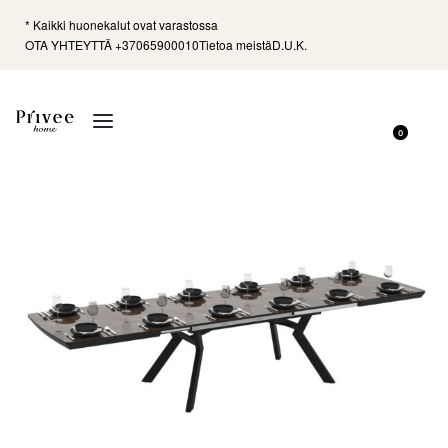
* Kaikki huonekalut ovat varastossa
OTA YHTEYTTÄ +37065900010
Tietoa meistä
D.U.K.
0