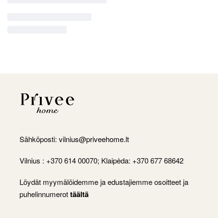
Sähköposti:
vilnius@priveehome.lt
Vilnius : +370 614 00070; Klaipėda: +370 677 68642
Löydät myymälöidemme ja edustajiemme osoitteet ja
puhelinnumerot
täältä