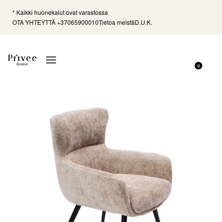
* Kaikki huonekalut ovat varastossa
OTA YHTEYTTÄ +37065900010
Tietoa meistä
D.U.K.
0