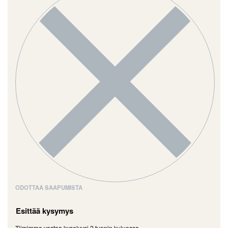
ODOTTAA SAAPUMISTA
Esittää kysymys
Tiimimme vastaa kyselyysi 2 tunnin kuluessa.