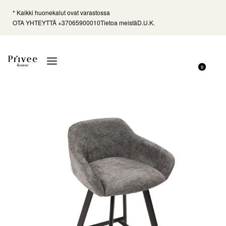
* Kaikki huonekalut ovat varastossa
OTA YHTEYTTÄ +37065900010
Tietoa meistä
D.U.K.
0