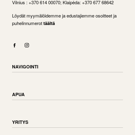
Vilnius : +370 614 00070; Klaipėda: +370 677 68642
Löydät myymälöidemme ja edustajiemme osoitteet ja
puhelinnumerot
täältä
NAVIGOINTI
Shop
Checkout
APUA
Cart
My Account
Toimitustiedot
Tavaroiden palauttaminen ja vaihtaminen
YRITYS
Tilauksen tila
Huonekalujen huolto