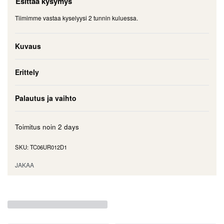
Esittää kysymys
Tiimimme vastaa kyselyysi 2 tunnin kuluessa.
Kuvaus
Erittely
Palautus ja vaihto
Toimitus noin
2 days
TC06UR012D1
JAKAA