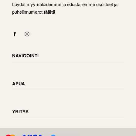
Löydät myymälöidemme ja edustajiemme osoitteet ja
puhelinnumerot
täältä
NAVIGOINTI
Shop
Checkout
APUA
Cart
My Account
Toimitustiedot
Tavaroiden palauttaminen ja vaihtaminen
YRITYS
Tilauksen tila
Huonekalujen huolto
Arvostelut
Tietoa meistä
D.U.K.
Tiedustelut