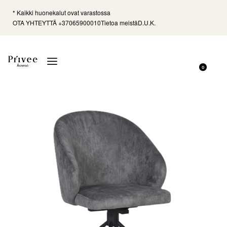
* Kaikki huonekalut ovat varastossa
OTA YHTEYTTÄ +37065900010
Tietoa meistä
D.U.K.
0