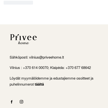
Sähköposti:
vilnius@priveehome.lt
Vilnius : +370 614 00070; Klaipėda: +370 677 68642
Löydät myymälöidemme ja edustajiemme osoitteet ja
puhelinnumerot
täältä