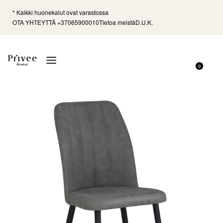
* Kaikki huonekalut ovat varastossa
OTA YHTEYTTÄ +37065900010
Tietoa meistä
D.U.K.
0