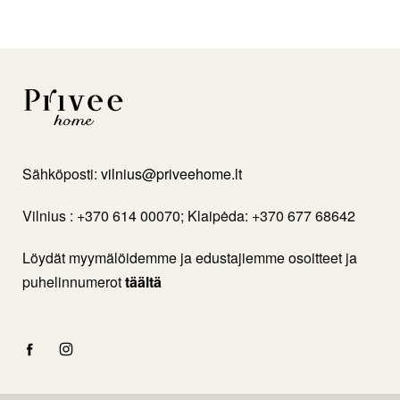
Sähköposti:
vilnius@priveehome.lt
Vilnius : +370 614 00070; Klaipėda: +370 677 68642
Löydät myymälöidemme ja edustajiemme osoitteet ja
puhelinnumerot
täältä