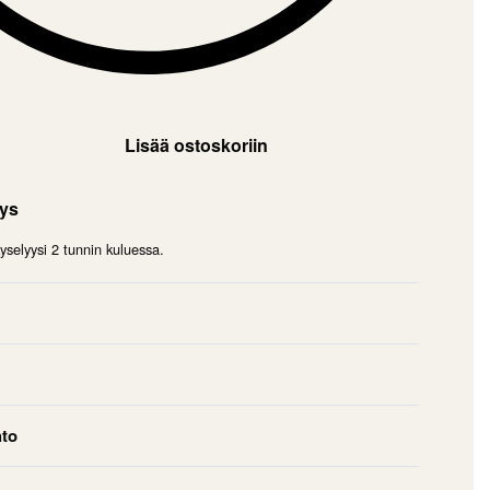
Lisää ostoskoriin
mys
selyysi 2 tunnin kuluessa.
hto