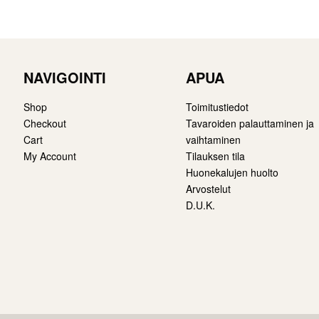
NAVIGOINTI
APUA
Shop
Toimitustiedot
Checkout
Tavaroiden palauttaminen ja
Cart
vaihtaminen
My Account
Tilauksen tila
Huonekalujen huolto
Arvostelut
D.U.K.