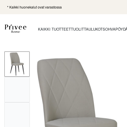
* Kaikki huonekalut ovat varastossa
KAIKKI TUOTTEET
TUOLIT
TAULUKOT
SOHVAPÖYD