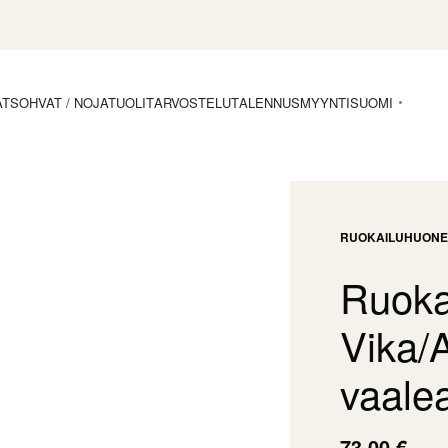
ÄT
SOHVAT / NOJATUOLIT
ARVOSTELUT
ALENNUSMYYNTI
SUOMI
RUOKAILUHUONE
Ruoka
Vika/
vaale
73,00
€