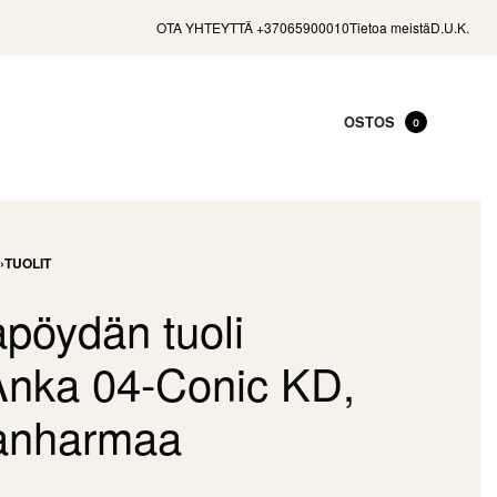
OTA YHTEYTTÄ +37065900010
Tietoa meistä
D.U.K.
OSTOS
0
›
TUOLIT
pöydän tuoli
Anka 04-Conic KD,
anharmaa