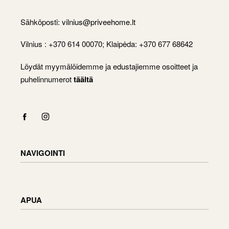
Sähköposti:
vilnius@priveehome.lt
Vilnius : +370 614 00070; Klaipėda: +370 677 68642
Löydät myymälöidemme ja edustajiemme osoitteet ja
puhelinnumerot
täältä
NAVIGOINTI
Shop
Checkout
APUA
Cart
My Account
Toimitustiedot