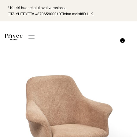
* Kaikki huonekalut ovat varastossa
OTA YHTEYTTÄ +37065900010
Tietoa meistä
D.U.K.
0