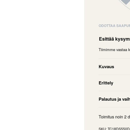
ODOTTAA SAAPU
Esittää kysy
Tiimimme vastaa ky
Kuvaus
Erittely
Palautus ja vai
Toimitus noin
2 
TC18DS550D