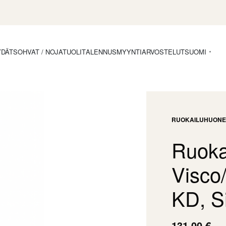
YDÄT
SOHVAT / NOJATUOLIT
ALENNUSMYYNTI
ARVOSTELUT
SUOMI
RUOKAILUHUONE
Ruoka
Visco
KD, S
131,00
€