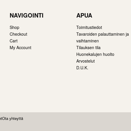
NAVIGOINTI
APUA
Shop
Toimitustiedot
Checkout
Tavaroiden palauttaminen ja
Cart
vaihtaminen
My Account
Tilauksen tila
Huonekalujen huolto
Arvostelut
D.U.K.
et
Ota yhteyttä