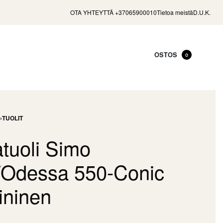
OTA YHTEYTTÄ +37065900010
Tietoa meistä
D.U.K.
OSTOS
0
›
TUOLIT
tuoli Simo
/Odessa 550-Conic
ininen