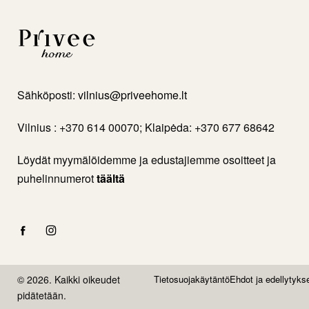
Sähköposti:
vilnius@priveehome.lt
Vilnius : +370 614 00070; Klaipėda: +370 677 68642
Löydät myymälöidemme ja edustajiemme osoitteet ja
puhelinnumerot
täältä
© 2026. Kaikki oikeudet
Tietosuojakäytäntö
Ehdot ja edellytyks
pidätetään.