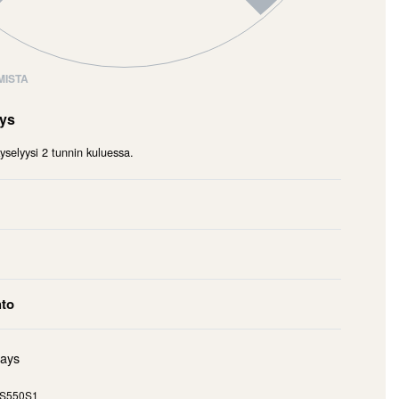
MISTA
mys
selyysi 2 tunnin kuluessa.
hto
days
S550S1