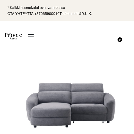
* Kaikki huonekalut ovat varastossa
OTA YHTEYTTÄ +37065900010
Tietoa meistä
D.U.K.
0