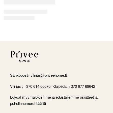
Sähköposti:
vilnius@priveehome.lt
Vilnius : +370 614 00070; Klaipėda: +370 677 68642
Löydät myymälöidemme ja edustajiemme osoitteet ja
puhelinnumerot
täältä