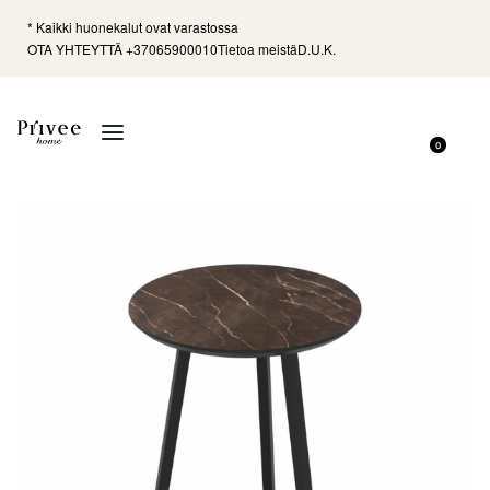
* Kaikki huonekalut ovat varastossa
OTA YHTEYTTÄ +37065900010
Tietoa meistä
D.U.K.
0