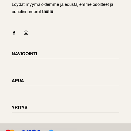
Löydät myymälöidemme ja edustajiemme osoitteet ja
puhelinnumerot
täältä
NAVIGOINTI
Shop
Checkout
APUA
Cart
My Account
Toimitustiedot
Tavaroiden palauttaminen ja vaihtaminen
YRITYS
Tilauksen tila
Huonekalujen huolto
Arvostelut
Tietoa meistä
D.U.K.
Tiedustelut