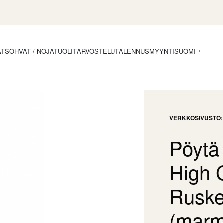
ÄT
SOHVAT / NOJATUOLIT
ARVOSTELUT
ALENNUSMYYNTI
SUOMI
VERKKOSIVUSTO
›
Pöytä
High 
Rusk
(marmo