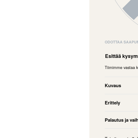
ODOTTAA SAAPU
Esittää kysy
Tiimimme vastaa ky
Kuvaus
Erittely
Palautus ja vai