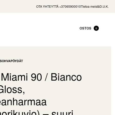
OTA YHTEYTTÄ +37065900010
Tietoa meistä
D.U.K.
OSTOS
0
SOHVAPÖYDÄT
 Miami 90 / Bianco
Gloss,
eanharmaa
rikuvio) – suuri