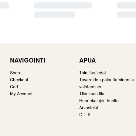
NAVIGOINTI
APUA
Shop
Toimitustiedot
Checkout
Tavaroiden palauttaminen ja
Cart
vaihtaminen
My Account
Tilauksen tila
Huonekalujen huolto
Arvostelut
D.U.K.