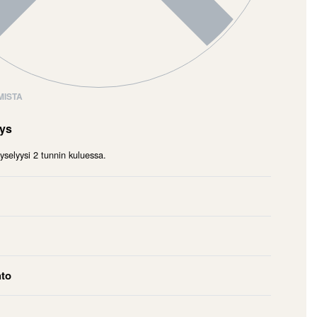
MISTA
mys
selyysi 2 tunnin kuluessa.
hto