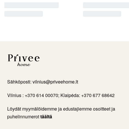
Sähköposti:
vilnius@priveehome.lt
Vilnius : +370 614 00070; Klaipėda: +370 677 68642
Löydät myymälöidemme ja edustajiemme osoitteet ja
puhelinnumerot
täältä