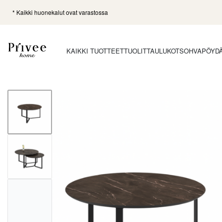
* Kaikki huonekalut ovat varastossa
KAIKKI TUOTTEET
TUOLIT
TAULUKOT
SOHVAPÖYD