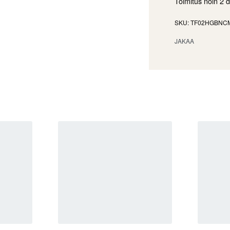
Toimitus noin
2 
TF02HGBNC
JAKAA