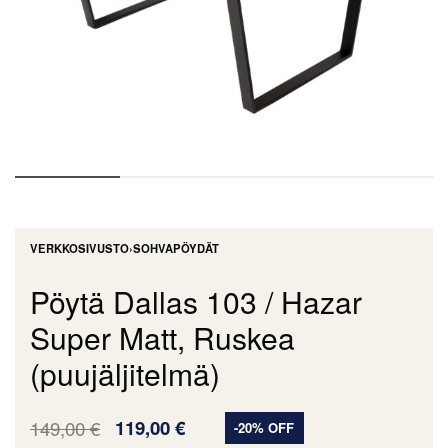
VERKKOSIVUSTO
›
SOHVAPÖYDÄT
Pöytä Dallas 103 / Hazar
Super Matt, Ruskea
(puujäljitelmä)
149,00
€
119,00
€
-20% OFF