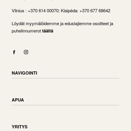
Vilnius : +370 614 00070; Klaipėda: +370 677 68642
Löydät myymälöidemme ja edustajiemme osoitteet ja
puhelinnumerot
täältä
NAVIGOINTI
Shop
Checkout
APUA
Cart
My Account
Toimitustiedot
Tavaroiden palauttaminen ja vaihtaminen
YRITYS
Tilauksen tila