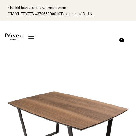
* Kaikki huonekalut ovat varastossa
OTA YHTEYTTÄ +37065900010
Tietoa meistä
D.U.K.
0