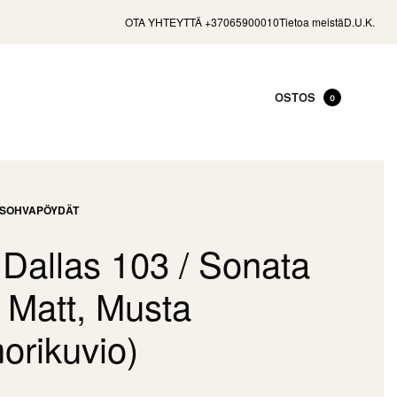
OTA YHTEYTTÄ +37065900010
Tietoa meistä
D.U.K.
OSTOS
0
SOHVAPÖYDÄT
 Dallas 103 / Sonata
 Matt, Musta
orikuvio)