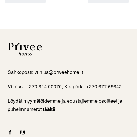
Sähköposti:
vilnius@priveehome.lt
Vilnius : +370 614 00070; Klaipėda: +370 677 68642
Löydät myymälöidemme ja edustajiemme osoitteet ja
puhelinnumerot
täältä