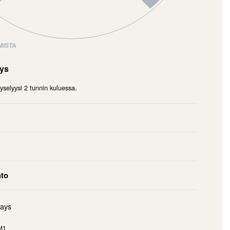
MISTA
mys
selyysi 2 tunnin kuluessa.
hto
days
M1