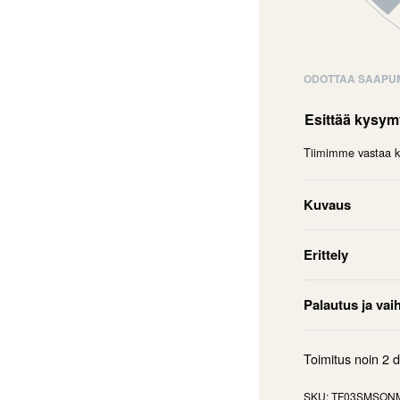
ODOTTAA SAAPU
Esittää kysy
Tiimimme vastaa ky
Kuvaus
Erittely
Palautus ja vai
Toimitus noin
2 
TF03SMSON