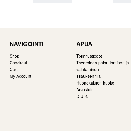
NAVIGOINTI
APUA
Shop
Toimitustiedot
Checkout
Tavaroiden palauttaminen ja
Cart
vaihtaminen
My Account
Tilauksen tila
Huonekalujen huolto
Arvostelut
D.U.K.