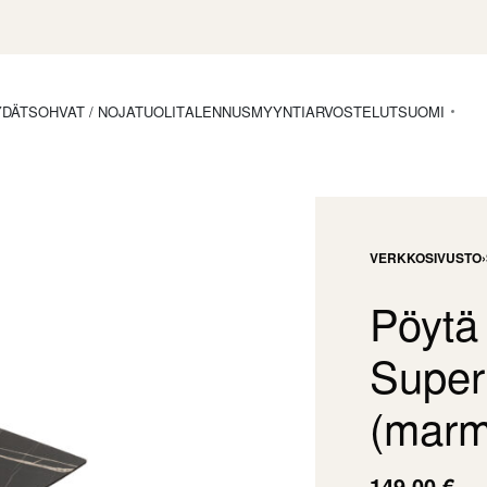
YDÄT
SOHVAT / NOJATUOLIT
ALENNUSMYYNTI
ARVOSTELUT
SUOMI
VERKKOSIVUSTO
›
Pöytä
Super
(marm
149,00
€