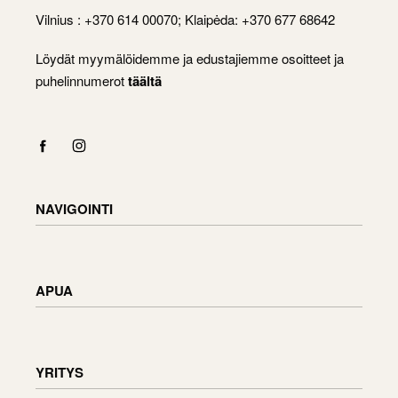
Vilnius : +370 614 00070; Klaipėda: +370 677 68642
Löydät myymälöidemme ja edustajiemme osoitteet ja
puhelinnumerot
täältä
NAVIGOINTI
Shop
Checkout
APUA
Cart
My Account
Toimitustiedot
Tavaroiden palauttaminen ja vaihtaminen
YRITYS
Tilauksen tila