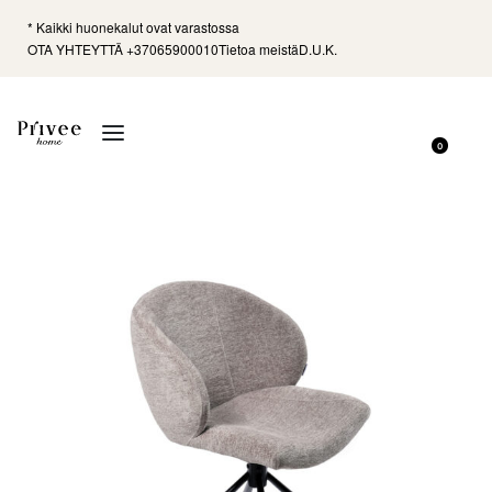
* Kaikki huonekalut ovat varastossa
OTA YHTEYTTÄ +37065900010
Tietoa meistä
D.U.K.
0