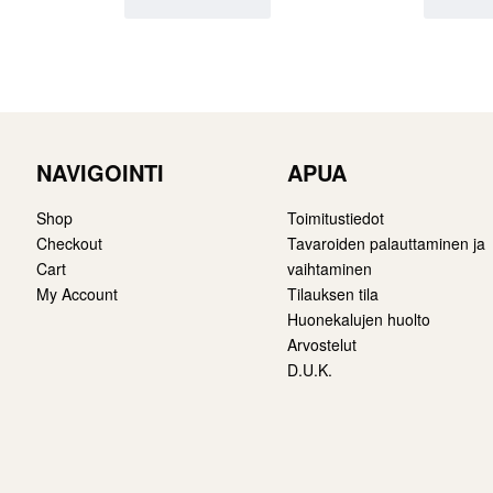
NAVIGOINTI
APUA
Shop
Toimitustiedot
Checkout
Tavaroiden palauttaminen ja
Cart
vaihtaminen
My Account
Tilauksen tila
Huonekalujen huolto
Arvostelut
D.U.K.