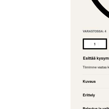
VARASTOSSA: 4
Esittää kysy
Tiimimme vastaa ky
Kuvaus
Erittely
Palautus ja vai