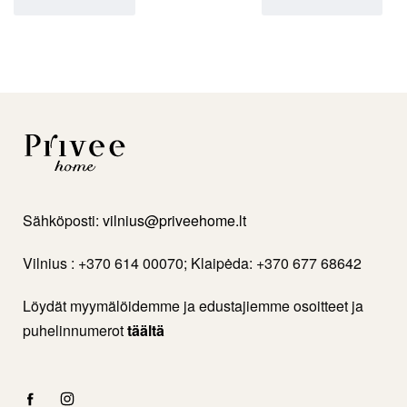
Sähköposti:
vilnius@priveehome.lt
Vilnius : +370 614 00070; Klaipėda: +370 677 68642
Löydät myymälöidemme ja edustajiemme osoitteet ja
puhelinnumerot
täältä