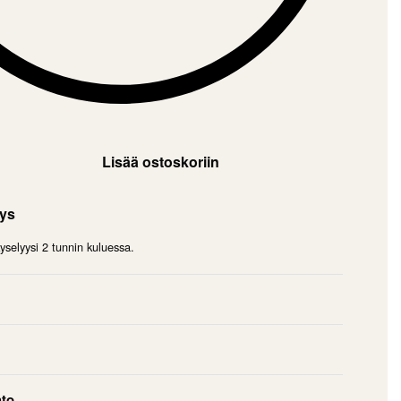
Lisää ostoskoriin
mys
selyysi 2 tunnin kuluessa.
hto