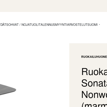
YDÄT
SOHVAT / NOJATUOLIT
ALENNUSMYYNTI
ARVOSTELUT
SUOMI
RUOKAILUHUONE
Ruoka
Sonat
Nonwo
(marm