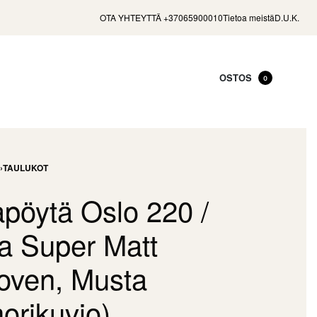
OTA YHTEYTTÄ +37065900010
Tietoa meistä
D.U.K.
OSTOS
0
›
TAULUKOT
pöytä Oslo 220 /
a Super Matt
ven, Musta
orikuvio)